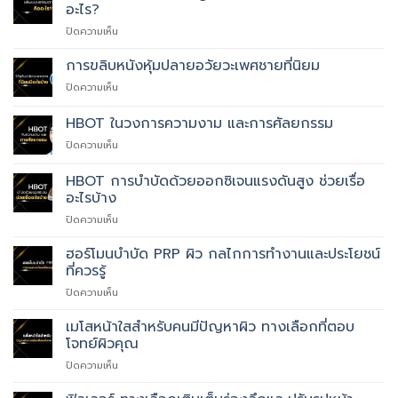
เลเซอร์
อะไร?
(Laser
บน
ปิดความเห็น
Circumcision)
ขลิบ
แบบ
การขลิบหนังหุ้มปลายอวัยวะเพศชายที่นิยม
ธรรมดา
บน
ปิดความเห็น
(Surgical
การ
Circumcision)
ขลิบ
HBOT ในวงการความงาม และการศัลยกรรม
คือ
หนัง
อะไร?
บน
ปิดความเห็น
หุ้ม
HBOT
ปลาย
ใน
อวัยวะ
HBOT การบำบัดด้วยออกซิเจนแรงดันสูง ช่วยเรื่อ
วงการ
เพศ
อะไรบ้าง
ความ
ชาย
บน
ปิดความเห็น
งาม
ที่
HBOT
และ
นิยม
การ
การ
ฮอร์โมนบำบัด PRP ผิว กลไกการทำงานและประโยชน์
บำบัด
ศัลยกรรม
ที่ควรรู้
ด้วย
บน
ปิดความเห็น
ออกซิเจน
ฮอร์โมน
แรง
บำบัด
เมโสหน้าใสสำหรับคนมีปัญหาผิว ทางเลือกที่ตอบ
ดัน
PRP
สูง
โจทย์ผิวคุณ
ผิว
ช่วย
บน
ปิดความเห็น
กลไก
เรื่อ
เม
การ
อะไร
โส
ทำงาน