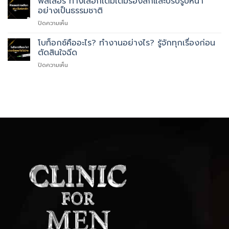
ฟิลเลอร์ ทางเลือกเติมเต็มร่องลึกและปรับรูปหน้า
บ้าง
หน้า
และ
อย่างเป็นธรรมชาติ
ใส
ประโยชน์
บน
ปิดความเห็น
สำหรับ
ที่
ฟิล
คน
ควร
เลอ
โบท็อกซ์คืออะไร? ทำงานอย่างไร? รู้จักทุกเรื่องก่อน
มี
รู้
ร์
ปัญหา
ตัดสินใจฉีด
ทาง
ผิว
บน
ปิดความเห็น
เลือก
ทาง
โบ
เติม
เลือก
ท็
เต็ม
ที่
อกซ์
ร่อง
ตอบ
คือ
ลึก
โจทย์
อะไร?
และ
ผิว
ทำงาน
ปรับ
คุณ
อย่างไร?
รูป
รู้จัก
หน้า
ทุก
อย่าง
เรื่อง
เป็น
ก่อน
ธรรมชาติ
ตัดสิน
ใจ
ฉีด