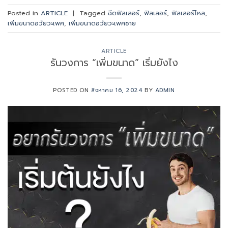
Posted in
ARTICLE
|
Tagged
ฉีดฟิลเลอร์
,
ฟิลเลอร์
,
ฟิลเลอร์ไหล
,
เพิ่มขนาดอวัยวะเพศ
,
เพิ่มขนาดอวัยวะเพศชาย
ARTICLE
รันวงการ “เพิ่มขนาด” เริ่มยังไง
POSTED ON
สิงหาคม 16, 2024
BY
ADMIN