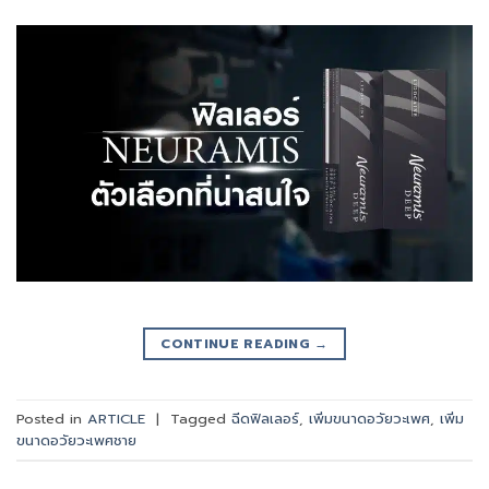
CONTINUE READING
→
Posted in
ARTICLE
|
Tagged
ฉีดฟิลเลอร์
,
เพิ่มขนาดอวัยวะเพศ
,
เพิ่ม
ขนาดอวัยวะเพศชาย