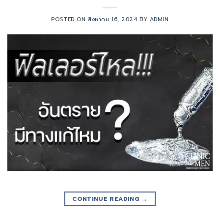
POSTED ON
สิงหาคม 16, 2024
BY
ADMIN
CONTINUE READING
→