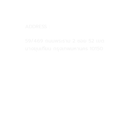
CONTACT US
ADDRESS :
59/469 ถนนพระราม 2 ซอย 52 เขต
บางขุนเทียน กรุงเทพมหานคร 10150
081-925-5525
@clinicformen
clinicformenofficial@gmail.com
FOLLOW US