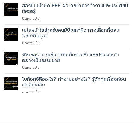
นิยม
การ
การ
ฮอร์โมนบำบัด PRP ผิว กลไกการทำงานและประโยชน์
บำบัด
ศัลยกรรม
ที่ควรรู้
ด้วย
บน
ปิดความเห็น
ออกซิเจน
ฮอร์โมน
แรง
บำบัด
เมโสหน้าใสสำหรับคนมีปัญหาผิว ทางเลือกที่ตอบ
ดัน
PRP
สูง
โจทย์ผิวคุณ
ผิว
ช่วย
บน
ปิดความเห็น
กลไก
เรื่อ
เม
การ
อะไร
โส
ฟิลเลอร์ ทางเลือกเติมเต็มร่องลึกและปรับรูปหน้า
ทำงาน
บ้าง
หน้า
และ
อย่างเป็นธรรมชาติ
ใส
ประโยชน์
บน
ปิดความเห็น
สำหรับ
ที่
ฟิล
คน
ควร
เลอ
โบท็อกซ์คืออะไร? ทำงานอย่างไร? รู้จักทุกเรื่องก่อน
มี
รู้
ร์
ปัญหา
ตัดสินใจฉีด
ทาง
ผิว
บน
ปิดความเห็น
เลือก
ทาง
โบ
เติม
เลือก
ท็
เต็ม
ที่
อกซ์
ร่อง
ตอบ
คือ
ลึก
โจทย์
อะไร?
และ
ผิว
ทำงาน
ปรับ
คุณ
อย่างไร?
รูป
รู้จัก
หน้า