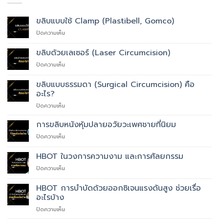
ขลิบแบบใช้ Clamp (Plastibell, Gomco)
บน
ปิดความเห็น
ขลิบ
แบบ
ขลิบด้วยเลเซอร์ (Laser Circumcision)
ใช้
บน
ปิดความเห็น
Clamp
ขลิบ
(Plastibell,
ด้วย
Gomco)
ขลิบแบบธรรมดา (Surgical Circumcision) คือ
เลเซอร์
อะไร?
(Laser
บน
ปิดความเห็น
Circumcision)
ขลิบ
แบบ
การขลิบหนังหุ้มปลายอวัยวะเพศชายที่นิยม
ธรรมดา
บน
ปิดความเห็น
(Surgical
การ
Circumcision)
ขลิบ
HBOT ในวงการความงาม และการศัลยกรรม
คือ
หนัง
อะไร?
บน
ปิดความเห็น
หุ้ม
HBOT
ปลาย
ใน
อวัยวะ
HBOT การบำบัดด้วยออกซิเจนแรงดันสูง ช่วยเรื่อ
วงการ
เพศ
อะไรบ้าง
ความ
ชาย
บน
ปิดความเห็น
งาม
ที่
HBOT
และ