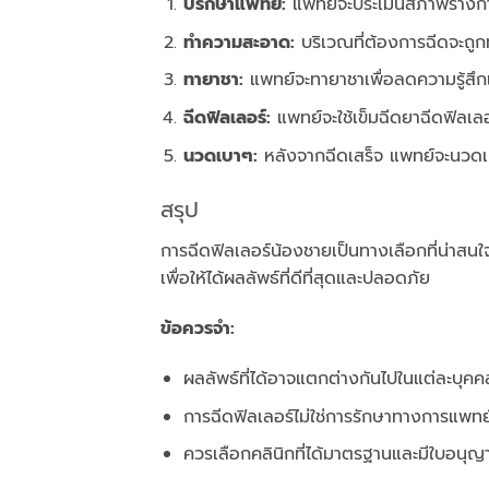
ปรึกษาแพทย์:
แพทย์จะประเมินสภาพร่างกา
ทำความสะอาด:
บริเวณที่ต้องการฉีดจะถู
ทายาชา:
แพทย์จะทายาชาเพื่อลดความรู้สึก
ฉีดฟิลเลอร์:
แพทย์จะใช้เข็มฉีดยาฉีดฟิลเลอ
นวดเบาๆ:
หลังจากฉีดเสร็จ แพทย์จะนวดเบา
สรุป
การฉีดฟิลเลอร์น้องชายเป็นทางเลือกที่น่าสนใ
เพื่อให้ได้ผลลัพธ์ที่ดีที่สุดและปลอดภัย
ข้อควรจำ:
ผลลัพธ์ที่ได้อาจแตกต่างกันไปในแต่ละบุคค
การฉีดฟิลเลอร์ไม่ใช่การรักษาทางการแพทย
ควรเลือกคลินิกที่ได้มาตรฐานและมีใบอนุญ