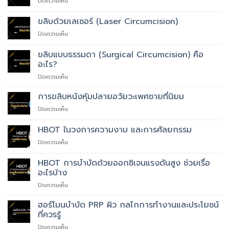
บน
ปิดความเห็น
ขลิบ
แบบ
ขลิบด้วยเลเซอร์ (Laser Circumcision)
ใช้
บน
ปิดความเห็น
Clamp
ขลิบ
(Plastibell,
ด้วย
Gomco)
ขลิบแบบธรรมดา (Surgical Circumcision) คือ
เลเซอร์
อะไร?
(Laser
บน
ปิดความเห็น
Circumcision)
ขลิบ
แบบ
การขลิบหนังหุ้มปลายอวัยวะเพศชายที่นิยม
ธรรมดา
บน
ปิดความเห็น
(Surgical
การ
Circumcision)
ขลิบ
HBOT ในวงการความงาม และการศัลยกรรม
คือ
หนัง
อะไร?
บน
ปิดความเห็น
หุ้ม
HBOT
ปลาย
ใน
อวัยวะ
HBOT การบำบัดด้วยออกซิเจนแรงดันสูง ช่วยเรื่อ
วงการ
เพศ
อะไรบ้าง
ความ
ชาย
บน
ปิดความเห็น
งาม
ที่
HBOT
และ
นิยม
การ
การ
ฮอร์โมนบำบัด PRP ผิว กลไกการทำงานและประโยชน์
บำบัด
ศัลยกรรม
ที่ควรรู้
ด้วย
บน
ปิดความเห็น
ออกซิเจน