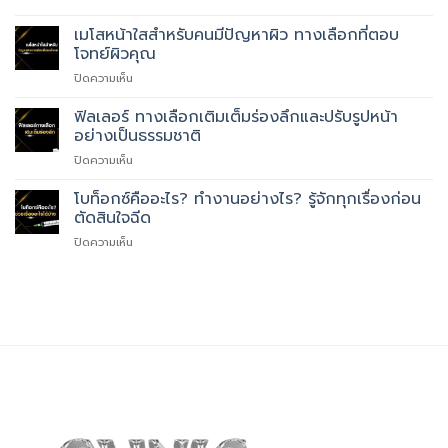
ฮอร์โมน
แรง
บำบัด
เมโสหน้าใสสำหรับคนมีปัญหาผิว ทางเลือกที่ตอบ
ดัน
PRP
สูง
โจทย์ผิวคุณ
ผิว
ช่วย
บน
ปิดความเห็น
กลไก
เรื่อ
เม
การ
อะไร
โส
ฟิลเลอร์ ทางเลือกเติมเต็มร่องลึกและปรับรูปหน้า
ทำงาน
บ้าง
หน้า
และ
อย่างเป็นธรรมชาติ
ใส
ประโยชน์
บน
ปิดความเห็น
สำหรับ
ที่
ฟิล
คน
ควร
เลอ
โบท็อกซ์คืออะไร? ทำงานอย่างไร? รู้จักทุกเรื่องก่อน
มี
รู้
ร์
ปัญหา
ตัดสินใจฉีด
ทาง
ผิว
บน
ปิดความเห็น
เลือก
ทาง
โบ
เติม
เลือก
ท็
เต็ม
ที่
อกซ์
ร่อง
ตอบ
คือ
ลึก
โจทย์
อะไร?
และ
ผิว
ทำงาน
ปรับ
คุณ
อย่างไร?
รูป
รู้จัก
หน้า
ทุก
อย่าง
เรื่อง
เป็น
ก่อน
ธรรมชาติ
ตัดสิน