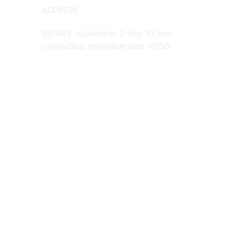
ADDRESS :
59/469 ถนนพระราม 2 ซอย 52 เขต
บางขุนเทียน กรุงเทพมหานคร 10150
081-925-5525
@clinicformen
clinicformenofficial@gmail.com
FOLLOW US