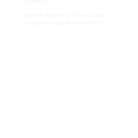
ADDRESS :
59/469 ถนนพระราม 2 ซอย 52 เขต
บางขุนเทียน กรุงเทพมหานคร 10150
081-925-5525
@clinicformen
clinicformenofficial@gmail.com
FOLLOW US