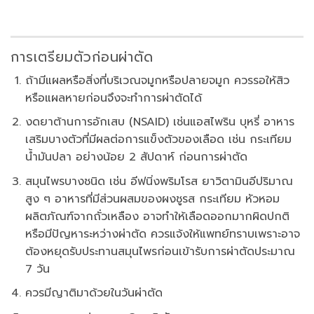
การเตรียมตัวก่อนผ่าตัด
ถ้ามีแผลหรือสิ่งที่บริเวณจมูกหรือปลายจมูก ควรรอให้สิว
หรือแผลหายก่อนจึงจะทำการผ่าตัดได้
งดยาต้านการอักเสบ (NSAID) เช่นแอสไพริน บุหรี่ อาหาร
เสริมบางตัวที่มีผลต่อการแข็งตัวของเลือด เช่น กระเทียม
น้ำมันปลา อย่างน้อย 2 สัปดาห์ ก่อนการผ่าตัด
สมุนไพรบางชนิด เช่น อีฟนิ่งพริมโรส ยาวิตามินอีปริมาณ
สูง ๆ อาหารที่มีส่วนผสมของผงชูรส กระเทียม หัวหอม
ผลิตภัณฑ์จากถั่วเหลือง อาจทำให้เลือดออกมากผิดปกติ
หรือมีปัญหาระหว่างผ่าตัด ควรแจ้งให้แพทย์ทราบเพราะอาจ
ต้องหยุดรับประทานสมุนไพรก่อนเข้ารับการผ่าตัดประมาณ
7 วัน
ควรมีญาติมาด้วยในวันผ่าตัด