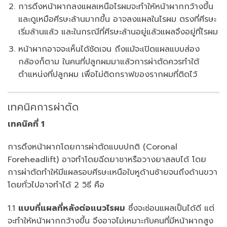
การดึงหน้าผากลงแผลเหนือไรผมจะทำให้หน้าผากกว้างขึ้น
และดูเหมือศีรษะล้านมากขึ้น อาจลงแผลในไรผม ตรงที่ศีรษะ
เริ่มล้านแล้ว และในกรณีที่ศีรษะล้านอยู่แล้วแผลจึงอยู่ที่ไรผม
หน้าผากอาจจะเห็นได้ชัดเจน ถึงแม้จะเปิดแผลแบบส่อง
กล้องก็ตาม ในคนที่ปลูกผมมาแล้วการผ่าตัดควรทำใต้
ตำแหน่งที่ปลูกผม เพื่อไม่ติดกราฟของรากผมที่ติดไว้
เทคนิคการผ่าตัด
เทคนิคที่ 1
การดึงหน้าผากโดยการผ่าตัดแบบปกติ (Coronal
Foreheadlift) อาจทำโดยฉีดยาชาหรือวางยาสลบได้ โดย
การผ่าตัดทำให้มีแผลรอบศีรษะเหนือใบหูด้านซ้ายจนถึงด้านขวา
โดยทั่วไปอาจทำได้ 2 วิธี คือ
1.1
แบบที่แผลที่หลังต่อแนวไรผม
ซึ่งจะซ่อนแผลเป็นได้ดี แต่
จะทำให้หน้าผากกว้างขึ้น จึงอาจไม่เหมาะกับคนที่มีหน้าผากสูง