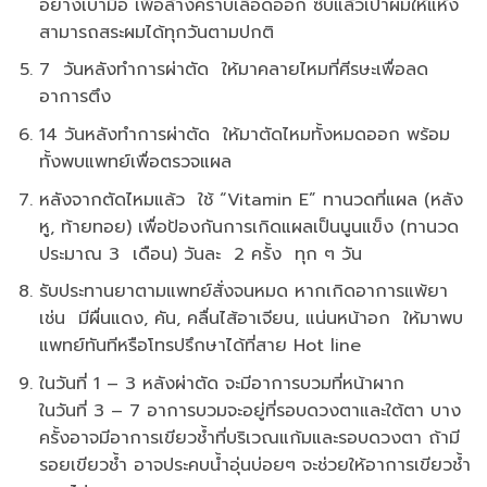
อย่างเบามือ เพื่อล้างคราบเลือดออก ซับแล้วเป่าผมให้แห้ง
สามารถสระผมได้ทุกวันตามปกติ
7 วันหลังทำการผ่าตัด ให้มาคลายไหมที่ศีรษะเพื่อลด
อาการตึง
14 วันหลังทำการผ่าตัด ให้มาตัดไหมทั้งหมดออก พร้อม
ทั้งพบแพทย์เพื่อตรวจแผล
หลังจากตัดไหมแล้ว ใช้ “Vitamin E” ทานวดที่แผล (หลัง
หู, ท้ายทอย) เพื่อป้องกันการเกิดแผลเป็นนูนแข็ง (ทานวด
ประมาณ 3 เดือน) วันละ 2 ครั้ง ทุก ๆ วัน
รับประทานยาตามแพทย์สั่งจนหมด หากเกิดอาการแพ้ยา
เช่น มีผื่นแดง, คัน, คลื่นไส้อาเจียน, แน่นหน้าอก ให้มาพบ
แพทย์ทันทีหรือโทรปรึกษาได้ที่สาย Hot line
ในวันที่ 1 – 3 หลังผ่าตัด จะมีอาการบวมที่หน้าผาก
ในวันที่ 3 – 7 อาการบวมจะอยู่ที่รอบดวงตาและใต้ตา บาง
ครั้งอาจมีอาการเขียวช้ำที่บริเวณแก้มและรอบดวงตา ถ้ามี
รอยเขียวช้ำ อาจประคบน้ำอุ่นบ่อยๆ จะช่วยให้อาการเขียวช้ำ