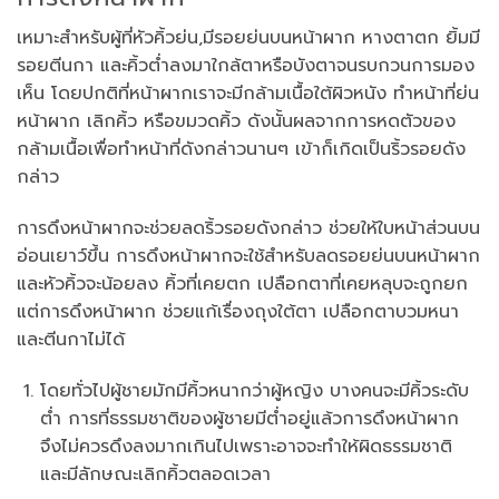
เหมาะสำหรับผู้ที่หัวคิ้วย่น,มีรอยย่นบนหน้าผาก หางตาตก ยิ้มมี
รอยตีนกา และคิ้วต่ำลงมาใกล้ตาหรือบังตาจนรบกวนการมอง
เห็น โดยปกติที่หน้าผากเราจะมีกล้ามเนื้อใต้ผิวหนัง ทำหน้าที่ย่น
หน้าผาก เลิกคิ้ว หรือขมวดคิ้ว ดังนั้นผลจากการหดตัวของ
กล้ามเนื้อเพื่อทำหน้าที่ดังกล่าวนานๆ เข้าก็เกิดเป็นริ้วรอยดัง
กล่าว
การดึงหน้าผากจะช่วยลดริ้วรอยดังกล่าว ช่วยให้ใบหน้าส่วนบน
อ่อนเยาว์ขึ้น การดึงหน้าผากจะใช้สำหรับลดรอยย่นบนหน้าผาก
และหัวคิ้วจะน้อยลง คิ้วที่เคยตก เปลือกตาที่เคยหลุบจะถูกยก
แต่การดึงหน้าผาก ช่วยแก้เรื่องถุงใต้ตา เปลือกตาบวมหนา
และตีนกาไม่ได้
โดยทั่วไปผู้ชายมักมีคิ้วหนากว่าผู้หญิง บางคนจะมีคิ้วระดับ
ต่ำ การที่ธรรมชาติของผู้ชายมีต่ำอยู่แล้วการดึงหน้าผาก
จึงไม่ควรดึงลงมากเกินไปเพราะอาจจะทำให้ผิดธรรมชาติ
และมีลักษณะเลิกคิ้วตลอดเวลา