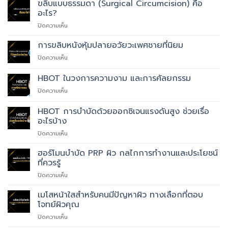
Gomco)
ขลิบแบบธรรมดา (Surgical Circumcision) คือ
เลเซอร์
อะไร?
(Laser
บน
ปิดความเห็น
Circumcision)
ขลิบ
แบบ
การขลิบหนังหุ้มปลายอวัยวะเพศชายที่นิยม
ธรรมดา
บน
ปิดความเห็น
(Surgical
การ
Circumcision)
ขลิบ
HBOT ในวงการความงาม และการศัลยกรรม
คือ
หนัง
อะไร?
บน
ปิดความเห็น
หุ้ม
HBOT
ปลาย
ใน
อวัยวะ
HBOT การบำบัดด้วยออกซิเจนแรงดันสูง ช่วยเรื่อ
วงการ
เพศ
อะไรบ้าง
ความ
ชาย
บน
ปิดความเห็น
งาม
ที่
HBOT
และ
นิยม
การ
การ
ฮอร์โมนบำบัด PRP ผิว กลไกการทำงานและประโยชน์
บำบัด
ศัลยกรรม
ที่ควรรู้
ด้วย
บน
ปิดความเห็น
ออกซิเจน
ฮอร์โมน
แรง
บำบัด
เมโสหน้าใสสำหรับคนมีปัญหาผิว ทางเลือกที่ตอบ
ดัน
PRP
สูง
โจทย์ผิวคุณ
ผิว
ช่วย
บน
ปิดความเห็น
กลไก
เรื่อ
เม
การ