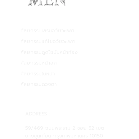
บริการของเรา
ศัลยกรรมเสริมอวัยวะเพศ
ศัลยกรรมแก้ไขอวัยวะเพศ
ศัลยกรรมดูดไขมันหน้าท้อง
ศัลยกรรมหน้าอก
ศัลยกรรมใบหน้า
ศัลยกรรมดวงตา
CONTACT US
ADDRESS :
59/469 ถนนพระราม 2 ซอย 52 เขต
บางขุนเทียน กรุงเทพมหานคร 10150