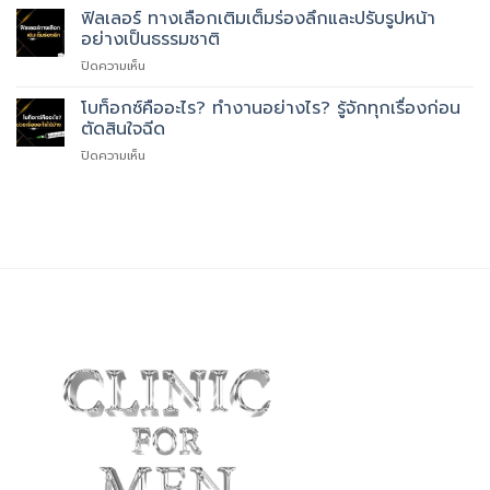
อะไร
โส
ฟิลเลอร์ ทางเลือกเติมเต็มร่องลึกและปรับรูปหน้า
ทำงาน
บ้าง
หน้า
และ
อย่างเป็นธรรมชาติ
ใส
ประโยชน์
บน
ปิดความเห็น
สำหรับ
ที่
ฟิล
คน
ควร
เลอ
โบท็อกซ์คืออะไร? ทำงานอย่างไร? รู้จักทุกเรื่องก่อน
มี
รู้
ร์
ปัญหา
ตัดสินใจฉีด
ทาง
ผิว
บน
ปิดความเห็น
เลือก
ทาง
โบ
เติม
เลือก
ท็
เต็ม
ที่
อกซ์
ร่อง
ตอบ
คือ
ลึก
โจทย์
อะไร?
และ
ผิว
ทำงาน
ปรับ
คุณ
อย่างไร?
รูป
รู้จัก
หน้า
ทุก
อย่าง
เรื่อง
เป็น
ก่อน
ธรรมชาติ
ตัดสิน
ใจ
ฉีด