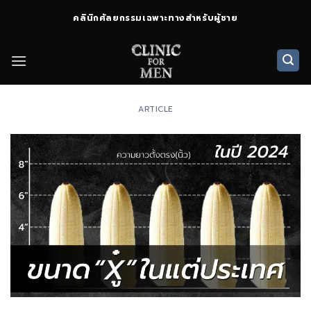
ข้าม
คลินิกศัลยกรรมเฉพาะทางสำหรับผู้ชาย
ไป
ยัง
เนื้อหา
ARTICLE