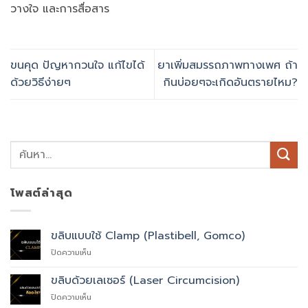
วางใจ และการสื่อสาร
ขนคุด ปัญหากวนใจ แก้ไขได้
ยาเพิ่มสมรรถภาพทางเพศ ถ้า
ด้วยวิธีง่ายๆ
กินบ่อยๆจะเกิดอันตรายไหม?
โพสต์ล่าสุด
ขลิบแบบใช้ Clamp (Plastibell, Gomco)
บน
ปิดความเห็น
ขลิบ
แบบ
ขลิบด้วยเลเซอร์ (Laser Circumcision)
ใช้
บน
ปิดความเห็น
Clamp