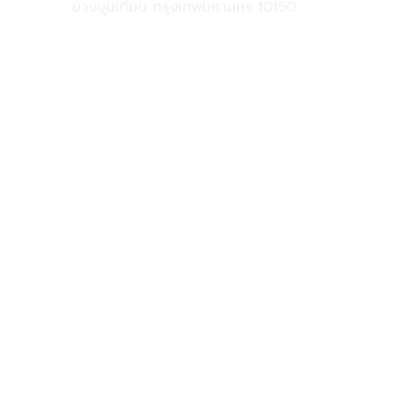
บางขุนเทียน กรุงเทพมหานคร 10150
081-925-5525
@clinicformen
clinicformenofficial@gmail.com
FOLLOW US