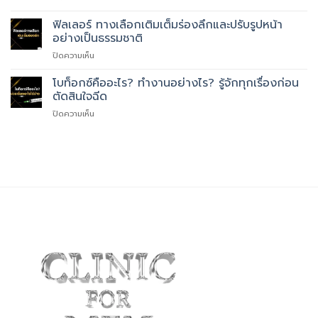
เรื่อ
เม
การ
อะไร
โส
ฟิลเลอร์ ทางเลือกเติมเต็มร่องลึกและปรับรูปหน้า
ทำงาน
บ้าง
หน้า
และ
อย่างเป็นธรรมชาติ
ใส
ประโยชน์
บน
ปิดความเห็น
สำหรับ
ที่
ฟิล
คน
ควร
เลอ
โบท็อกซ์คืออะไร? ทำงานอย่างไร? รู้จักทุกเรื่องก่อน
มี
รู้
ร์
ปัญหา
ตัดสินใจฉีด
ทาง
ผิว
บน
ปิดความเห็น
เลือก
ทาง
โบ
เติม
เลือก
ท็
เต็ม
ที่
อกซ์
ร่อง
ตอบ
คือ
ลึก
โจทย์
อะไร?
และ
ผิว
ทำงาน
ปรับ
คุณ
อย่างไร?
รูป
รู้จัก
หน้า
ทุก
อย่าง
เรื่อง
เป็น
ก่อน
ธรรมชาติ
ตัดสิน
ใจ
ฉีด