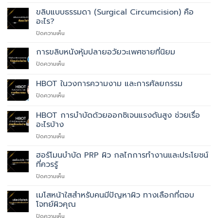
ขลิบ
(Plastibell,
ด้วย
Gomco)
ขลิบแบบธรรมดา (Surgical Circumcision) คือ
เลเซอร์
อะไร?
(Laser
บน
ปิดความเห็น
Circumcision)
ขลิบ
แบบ
การขลิบหนังหุ้มปลายอวัยวะเพศชายที่นิยม
ธรรมดา
บน
ปิดความเห็น
(Surgical
การ
Circumcision)
ขลิบ
HBOT ในวงการความงาม และการศัลยกรรม
คือ
หนัง
อะไร?
บน
ปิดความเห็น
หุ้ม
HBOT
ปลาย
ใน
อวัยวะ
HBOT การบำบัดด้วยออกซิเจนแรงดันสูง ช่วยเรื่อ
วงการ
เพศ
อะไรบ้าง
ความ
ชาย
บน
ปิดความเห็น
งาม
ที่
HBOT
และ
นิยม
การ
การ
ฮอร์โมนบำบัด PRP ผิว กลไกการทำงานและประโยชน์
บำบัด
ศัลยกรรม
ที่ควรรู้
ด้วย
บน
ปิดความเห็น
ออกซิเจน
ฮอร์โมน
แรง
บำบัด
เมโสหน้าใสสำหรับคนมีปัญหาผิว ทางเลือกที่ตอบ
ดัน
PRP
สูง
โจทย์ผิวคุณ
ผิว
ช่วย
บน
ปิดความเห็น
กลไก